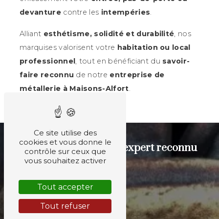
devanture
contre les
intempéries
.
Alliant
esthétisme, solidité et durabilité
, nos
marquises valorisent votre
habitation ou local
professionnel
, tout en bénéficiant du
savoir-
faire reconnu
de notre
entreprise de
métallerie à Maisons-Alfort
.
Ce site utilise des
cookies et vous donne le
Devis gratuit avec un expert reconnu
contrôle sur ceux que
depuis 1903
vous souhaitez activer
Tout accepter
CONTACTEZ-NOUS
Tout refuser