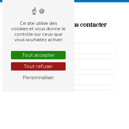
irissou94700@gmail.com
Ce site utilise des
N'hésitez pas à nous contacter
cookies et vous donne le
contrôle sur ceux que
vous souhaitez activer
Tout accepter
Tout refuser
Personnaliser